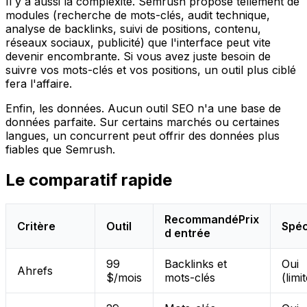
Il y a aussi la complexité. Semrush propose tellement de
modules (recherche de mots-clés, audit technique,
analyse de backlinks, suivi de positions, contenu,
réseaux sociaux, publicité) que l'interface peut vite
devenir encombrante. Si vous avez juste besoin de
suivre vos mots-clés et vos positions, un outil plus ciblé
fera l'affaire.
Enfin, les données. Aucun outil SEO n'a une base de
données parfaite. Sur certains marchés ou certaines
langues, un concurrent peut offrir des données plus
fiables que Semrush.
Le comparatif rapide
Recommandé
Prix
Critère
Outil
Spéc
d entrée
99
Backlinks et
Oui
Ahrefs
$/mois
mots-clés
(limi