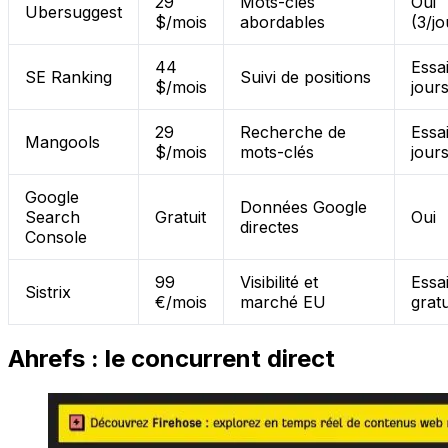
29
Mots-clés
Oui
Ubersuggest
$/mois
abordables
(3/jo
44
Essa
SE Ranking
Suivi de positions
$/mois
jour
29
Recherche de
Essa
Mangools
$/mois
mots-clés
jour
Google
Données Google
Search
Gratuit
Oui
directes
Console
99
Visibilité et
Essa
Sistrix
€/mois
marché EU
gratu
Ahrefs : le concurrent direct